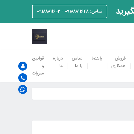
گیرید
تماس: 09188811648 - 09188811602
فروش
راهنما
تماس
درباره
قوانین
همکاری
با ما
ما
و
مقررات