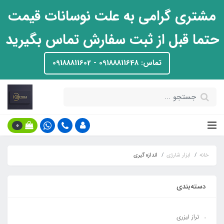
مشتری گرامی به علت نوسانات قیمت
حتما قبل از ثبت سفارش تماس بگیرید
تماس: 09188811648 - 09188811602
0
خانه
ابزار شارژی
اندازه گیری
دسته‌بندی
تراز لیزری