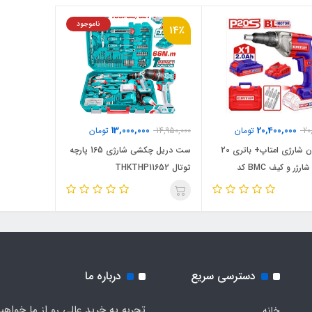
ناموجود
14٪
13,000,000
20,400,000
20
تومان
14,950,000
تومان
اسکروگان شارژی امتاپ+ باتری 20
ست دریل چکشی شارژی 165 پارچه
ولت + شارژر و کیف BMC کد
توتال THKTHP11652
EMTOP-ECDSL2
دسترسی سریع
درباره ما
تجربه یه خرید عالی رو از ما خواهی
خانه