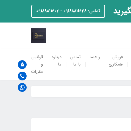
گیرید
تماس: 09188811648 - 09188811602
فروش
راهنما
تماس
درباره
قوانین
همکاری
با ما
ما
و
مقررات