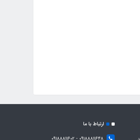
ارتباط با ما
09188811648 - 09188811602
د