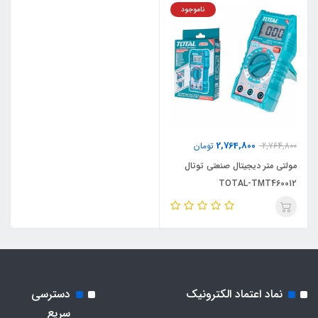
ناموجود
2,764,800
2,764,800
تومان
مولتی متر دیجیتال صنعتی توتال
TOTAL-TMT460012
نماد اعتماد الکترونیک
دسترسی
سریع