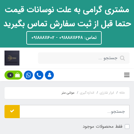
مشتری گرامی به علت نوسانات قیمت
حتما قبل از ثبت سفارش تماس بگیرید
تماس: 09188811648 - 09188811602
0
خانه
ابزار شارژی
اندازه گیری
مولتی متر
فقط محصولات موجود