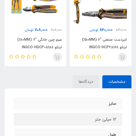
708,000
840,000
840,000
تومان
708,000
تومان
0
انبردست صنعتی "6 (150MM)
سیم چین خانگی "7 (180MM)
اینکو INGCO-HCP28168
اینکو INGCO-HDCP08188
ر
مشخصات
دیدگاه‌ها
سایز
12 میلی متر
طول