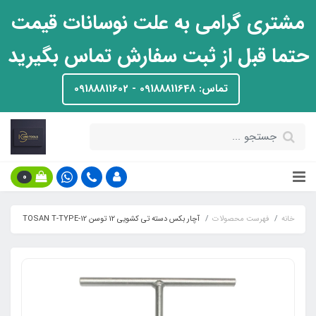
مشتری گرامی به علت نوسانات قیمت
حتما قبل از ثبت سفارش تماس بگیرید
تماس: 09188811648 - 09188811602
0
خانه
فهرست محصولات
آچار بکس دسته تی کشویی 12 توسن TOSAN T-TYPE-12